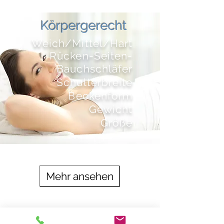
Körpergerecht
Weich/Mittel/Hart
Rücken-Seiten-
Bauchschläfer
Schulterbreite
Beckenform
Gewicht
Größe
Mehr ansehen