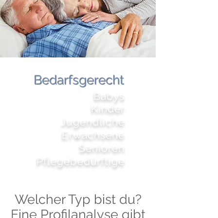
Bedarfsgerecht
Babys
Kinder
Jugendliche
Erwachsene
Senioren
Pflegebedürftige
Welcher Typ bist du?
Eine Profilanalyse gibt