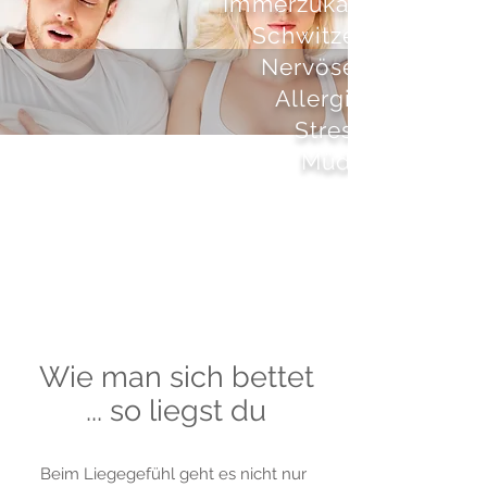
Immerzukalt
Schwitzer
Nervöser
Allergie
Stress
Müde
Wie man sich bettet
... so liegst du
Beim Liegegefühl geht es nicht nur